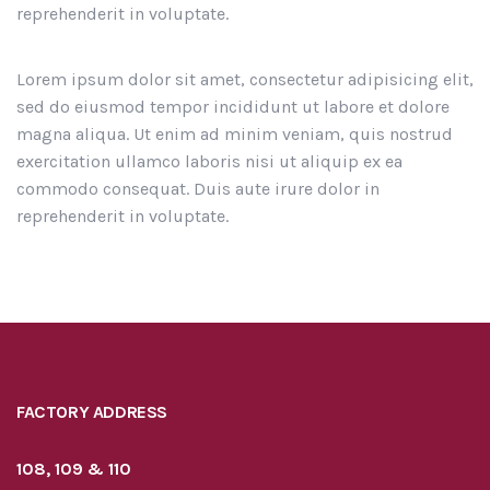
reprehenderit in voluptate.
Lorem ipsum dolor sit amet, consectetur adipisicing elit,
sed do eiusmod tempor incididunt ut labore et dolore
magna aliqua. Ut enim ad minim veniam, quis nostrud
exercitation ullamco laboris nisi ut aliquip ex ea
commodo consequat. Duis aute irure dolor in
reprehenderit in voluptate.
FACTORY ADDRESS
108, 109 & 110